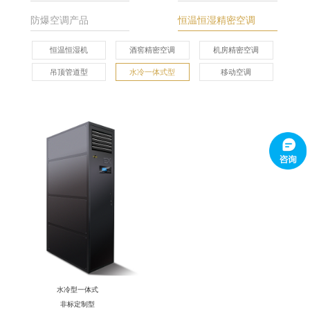
防爆空调产品
恒温恒湿精密空调
恒温恒湿机
酒窖精密空调
机房精密空调
吊顶管道型
水冷一体式型
移动空调
水冷型一体式
非标定制型